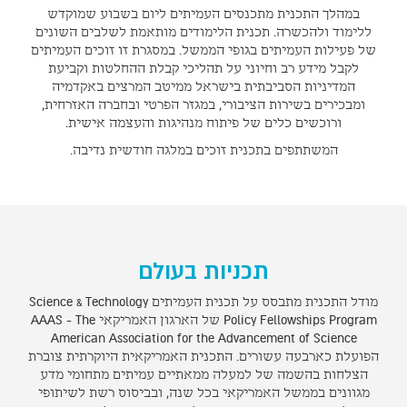
במהלך התכנית מתכנסים העמיתים ליום בשבוע שמוקדש
ללימוד ולהכשרה. תכנית הלימודים מותאמת לשלבים השונים
של פעילות העמיתים בגופי הממשל. במסגרת זו זוכים העמיתים
לקבל מידע רב וחיוני על תהליכי קבלת ההחלטות וקביעת
המדיניות הסביבתית בישראל ממיטב המרצים באקדמיה
ומבכירים בשירות הציבורי, במגזר הפרטי ובחברה האזרחית,
ורוכשים כלים של פיתוח מנהיגות והעצמה אישית.
המשתתפים בתכנית זוכים במלגה חודשית נדיבה.
תכניות בעולם
מודל התכנית מתבסס על תכנית העמיתים Science & Technology
Policy Fellowships Program של הארגון האמריקאי AAAS - The
American Association for the Advancement of Science
הפועלת כארבעה עשורים. התכנית האמריקאית היוקרתית צוברת
הצלחות בהשמה של למעלה ממאתיים עמיתים מתחומי מדע
מגוונים בממשל האמריקאי בכל שנה, ובביסוס רשת לשיתופי