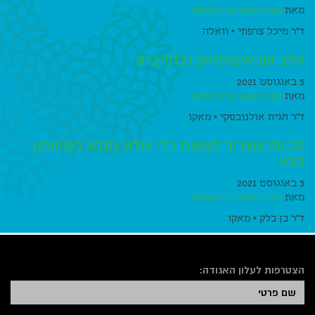
מאת
webinside webinside
ד״ר מיכל צרפתי ◦ וואלה
חלב עם איבופרופן ובזפיברט
5 באוגוסט 2021
מאת
webinside webinside
ד״ר חגית אולנובסקי ◦ מאקו
זה מה שצריך לעשות כדי שלא נטבע בשיטפון
הבא
5 באוגוסט 2021
מאת
webinside webinside
ד"ר בן בלק ◦ מאקו
הצטרפות לעלון האגודה: