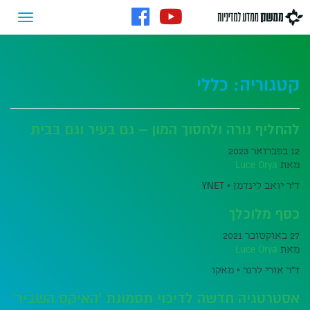
קטגוריה:
כללי
להחליף נורה ולחסוך המון – גם בעיר וגם בבית
12 בפברואר 2023
מאת
Luce Orya
ד"ר יואב לינדמן ◦ YNET
כסף מלוכלך
27 באוקטובר 2021
מאת
Luce Orya
ד"ר אורי לרנר ◦ מאקו
אסטרטגיה חדשה לדיכוי תסמונת 'האיקס השביר'