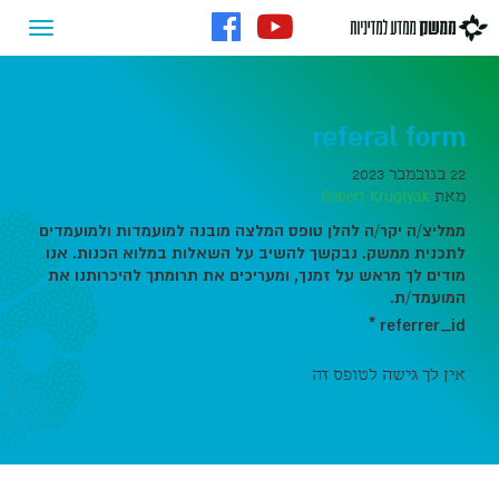
referal form
22 בנובמבר 2023
מאת
Robert Kruglyak
ממליצ/ה יקר/ה להלן טופס המלצה מובנה למועמדות ולמועמדים
לתכנית ממשק. נבקשך להשיב על השאלות במלוא הכנות. אנו
מודים לך מראש על זמנך, ומעריכים את תרומתך להיכרותנו את
המועמד/ת.
*
referrer_id
אין לך גישה לטופס זה